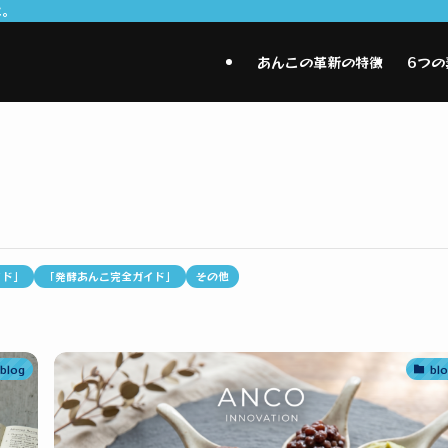
に。
あんこの革新の特徴
6つの
イド」
「発酵あんこ完全ガイド」
その他
blog
bl