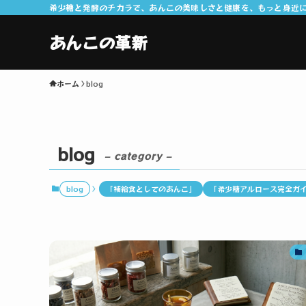
希少糖と発酵のチカラで、あんこの美味しさと健康を、もっと身近
あんこの革新
ホーム
blog
blog
– category –
blog
「補給食としてのあんこ」
「希少糖アルロース完全ガ