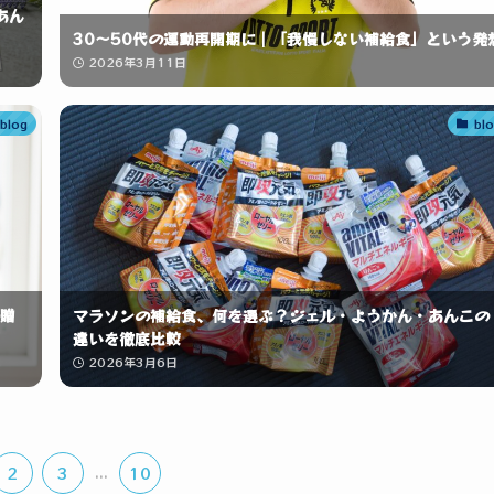
あん
30〜50代の運動再開期に｜「我慢しない補給食」という発
2026年3月11日
blog
bl
贈
マラソンの補給食、何を選ぶ？ジェル・ようかん・あんこの
違いを徹底比較
2026年3月6日
2
3
...
10