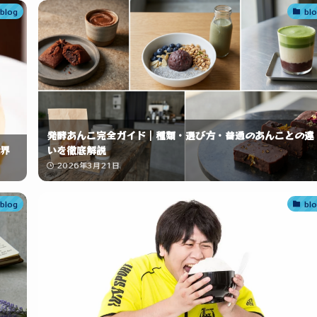
blog
bl
発酵あんこ完全ガイド｜種類・選び方・普通のあんことの違
界
いを徹底解説
2026年3月21日
blog
bl