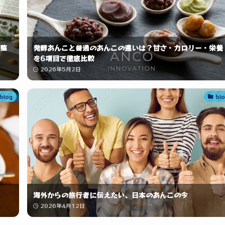
整
発酵あんこと普通のあんこの違いは？甘さ・カロリー・栄養
を6項目で徹底比較
2026年5月2日
blog
bl
海外からの旅行者に伝えたい、日本のあんこの今
2026年4月12日