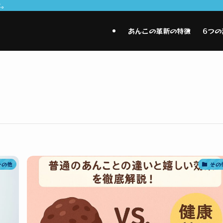
に。
あんこの革新の特徴
6つの
その他
その